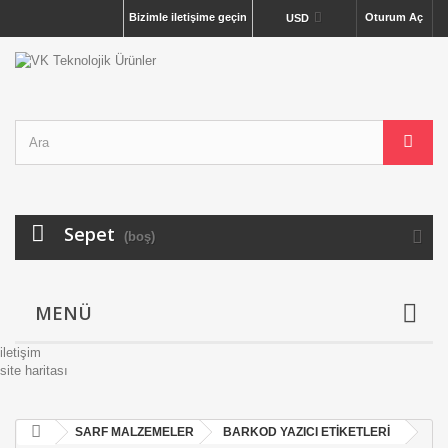
Bizimle iletişime geçin
Oturum Aç
USD
Sepet
(boş)
MENÜ
iletişim
site haritası
SARF MALZEMELER
BARKOD YAZICI ETİKETLERİ