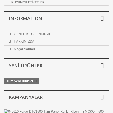
KUYUMCU ETİKETLERİ
INFORMATION
GENEL BİLGİLENDİRME
HAKKIMIZDA
Mağazalarımız
YENI ÜRÜNLER
Tüm yeni ürünler
KAMPANYALAR
0